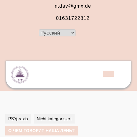
Перейти
n.dav@gmx.de
к
содержимому
01631722812
Перейти
к
Выбрать
содержимому
язык
Facebook
Instagram
Кнопка
Открыть
PSYpraxis
Nicht kategorisiert
О ЧЕМ ГОВОРИТ НАША ЛЕНЬ?