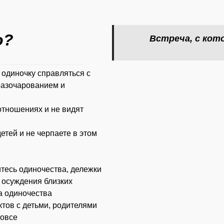
о?
Встреча, с кот
 одиночку справляться с
разочарованием и
отношениях и не видят
етей и не черпаете в этом
тесь одиночества, дележки
и осуждения близких
ха одиночества
ктов с детьми, родителями
вовсе