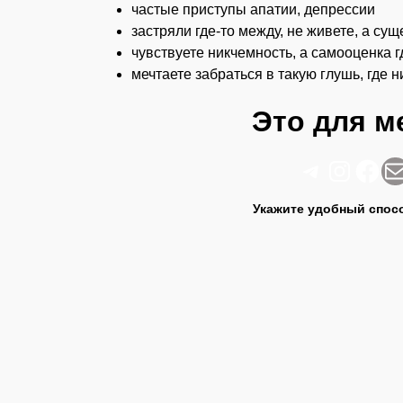
частые приступы апатии, депрессии
застряли где-то между, не живете, а сущ
чувствуете никчемность, а самооценка г
мечтаете забраться в такую глушь, где н
Это для м
Telegram
Instagram
Facebook
Почта
Укажите удобный спос