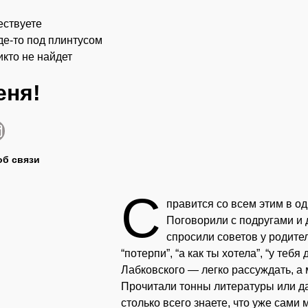
ествуете
де-то под плинтусом
икто не найдет
еня!
об связи
С
правится со всем этим в од
Поговорили с подругами и 
спросили советов у родите
“потерпи”, “а как ты хотела”, “у теб
Лабковского — легко рассуждать, а 
Прочитали тонны литературы или да
столько всего знаете, что уже сами 