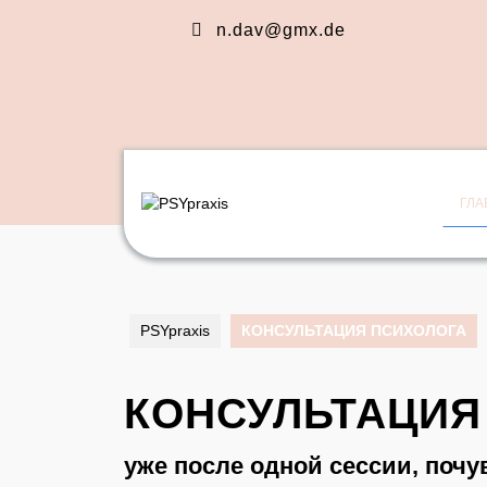
Перейти
n.dav@gmx.de
к
содержимому
Перейти
к
содержимому
ГЛА
PSYpraxis
КОНСУЛЬТАЦИЯ ПСИХОЛОГА
КОНСУЛЬТАЦИЯ
уже после одной сессии, почу