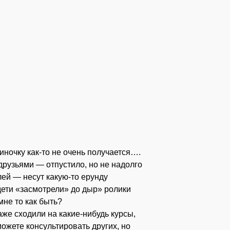
иночку как-то не очень получается….
друзьями — отпустило, но не надолго
лей — несут какую-то ерунду
я дети «засмотрели» до дыр» ролики
мне то как быть?
же сходили на какие-нибудь курсы,
можете консультировать других, но