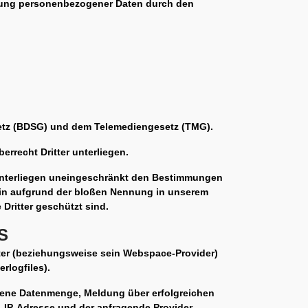
ndung personenbezogener Daten durch den
setz (BDSG) und dem Telemediengesetz (TMG).
errecht Dritter unterliegen.
 unterliegen uneingeschränkt den Bestimmungen
lein aufgrund der bloßen Nennung in unserem
Dritter geschützt sind.
S
eter (beziehungsweise sein Webspace-Provider)
rlogfiles).
agene Datenmenge, Meldung über erfolgreichen
, IP-Adresse und der anfragende Provider.