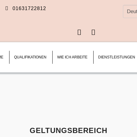
Wähle
01631722812
Sie
eine
Facebook
Instagram
Sprach
ME
QUALIFIKATIONEN
WIE ICH ARBEITE
DIENSTLEISTUNGEN
GELTUNGSBEREICH