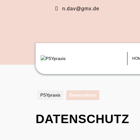
Skip
n.dav@gmx.de
to
content
Skip
to
content
HO
PSYpraxis
Datenschutz
DATENSCHUTZ