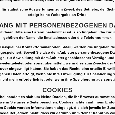
r für statistische Auswertungen zum Zweck des Betriebs, der Sic
erfolgt keine Weitergabe an Dritte.
ANG MIT PERSONENBEZOGENEN D
 deren Hilfe eine Person bestimmbar ist, also Angaben, die zurü
gehören der Name, die Emailadresse oder die Telefonnummer.
Beispiel per Kontaktformular oder E-Mail) werden die Angaben d
, gespeichert. Soweit Sie also dem Anbieter personenbezogene Dat
age, zur Abwicklung mit dem Anbieter geschlossener Verträge und f
itergeleitet oder sonst übermittelt, wenn dies zum Zwecke der V
vor eingewilligt haben. Sie haben das Recht, eine erteilte Einwil
en Daten erfolgt, wenn Sie Ihre Einwilligung zur Speicherung w
icht mehr erforderlich ist oder wenn ihre Speicherung aus sonst
COOKIES
rbei handelt es sich um kleine Dateien, die Ihr Browser automatisc
 wenn Sie unsere Seite besuchen. Cookies richten auf Ihrem Endge
em Cookie werden Informationen abgelegt, die sich jeweils im Z
edeutet jedoch nicht, dass wir dadurch unmittelbar Kenntnis von 