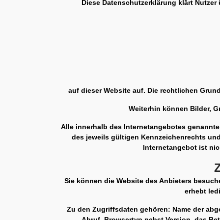
Diese Datenschutzerklärung klärt Nutze
auf dieser Website auf. Die rechtlichen Gr
Weiterhin können Bilder, Gr
Alle innerhalb des Internetangebotes genannt
des jeweils gültigen Kennzeichenrechts und
Internetangebot ist ni
Sie können die Website des Anbieters besuche
erhebt led
Zu den Zugriffsdaten gehören: Name der abge
Abruf, Browsertyp nebst Version, das Bet