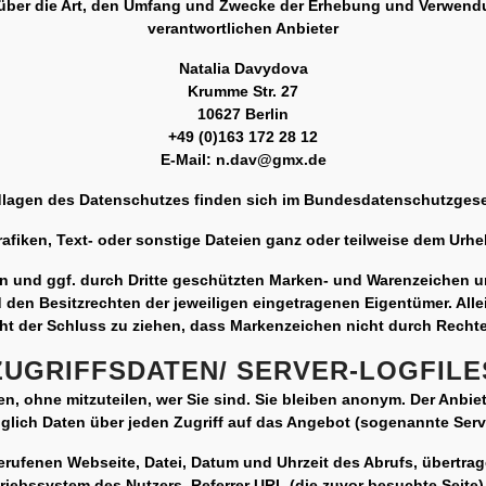
r über die Art, den Umfang und Zwecke der Erhebung und Verwe
verantwortlichen Anbieter
Natalia Davydova
Krumme Str. 27
10627 Berlin
+49 (0)163 172 28 12
E-Mail: n.dav@gmx.de
undlagen des Datenschutzes finden sich im Bundesdatenschutzge
afiken, Text- oder sonstige Dateien ganz oder teilweise dem Urheb
en und ggf. durch Dritte geschützten Marken- und Warenzeichen
 den Besitzrechten der jeweiligen eingetragenen Eigentümer. Al
cht der Schluss zu ziehen, dass Markenzeichen nicht durch Rechte 
ZUGRIFFSDATEN/ SERVER-LOGFILE
n, ohne mitzuteilen, wer Sie sind. Sie bleiben anonym. Der Anbi
iglich Daten über jeden Zugriff auf das Angebot (sogenannte Serve
rufenen Webseite, Datei, Datum und Uhrzeit des Abrufs, übertr
riebssystem des Nutzers, Referrer URL (die zuvor besuchte Seite)