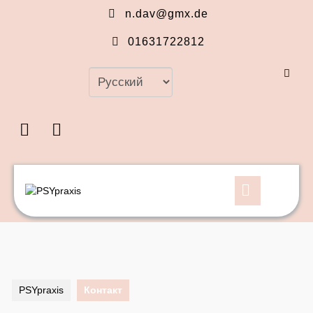
Перейти
n.dav@gmx.de
к
содержимому
01631722812
Перейти
к
Выбрать
содержимому
язык
Facebook
Instagram
Кнопка
Открыть
PSYpraxis
Контакт