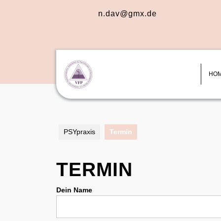
Skip
n.dav@gmx.de
to
content
Skip
to
content
HO
PSYpraxis
Termin
TERMIN
Dein Name