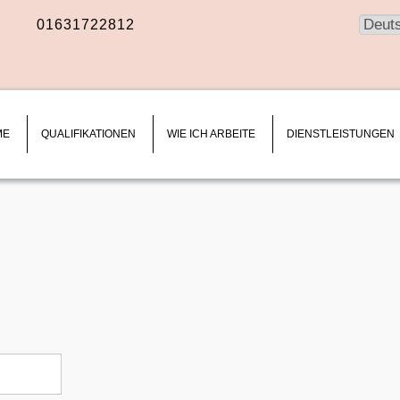
Wähle
01631722812
Sie
Facebook
Instagram
eine
Sprach
ME
QUALIFIKATIONEN
WIE ICH ARBEITE
DIENSTLEISTUNGEN